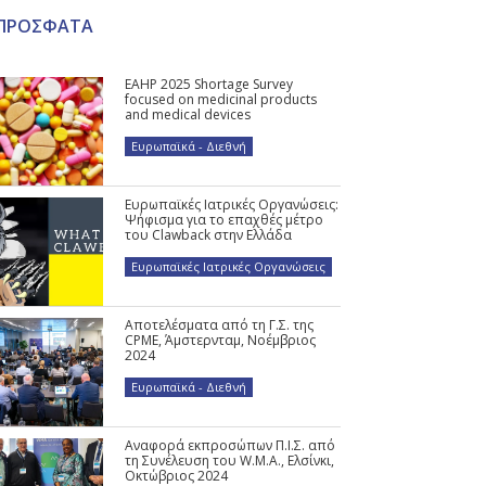
ΠΡΟΣΦΑΤΑ
EAHP 2025 Shortage Survey
focused on medicinal products
and medical devices
Ευρωπαϊκά - Διεθνή
Ευρωπαϊκές Ιατρικές Οργανώσεις:
Ψήφισμα για το επαχθές μέτρο
του Clawback στην Ελλάδα
Ευρωπαϊκές Ιατρικές Οργανώσεις
Αποτελέσματα από τη Γ.Σ. της
CPME, Άμστερνταμ, Νοέμβριος
2024
Ευρωπαϊκά - Διεθνή
Αναφορά εκπροσώπων Π.Ι.Σ. από
τη Συνέλευση του W.M.A., Ελσίνκι,
Οκτώβριος 2024