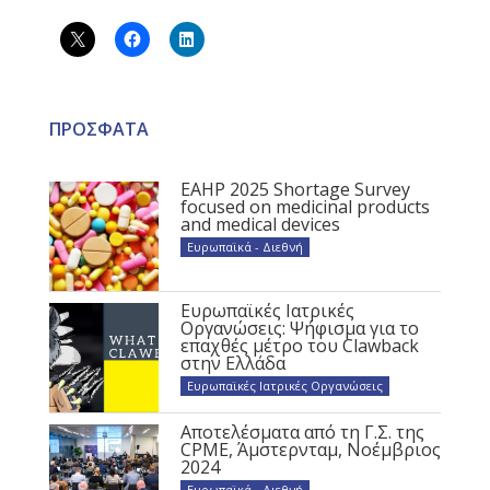
ΠΡΟΣΦΑΤΑ
EAHP 2025 Shortage Survey
focused on medicinal products
and medical devices
Ευρωπαϊκά - Διεθνή
Ευρωπαϊκές Ιατρικές
Οργανώσεις: Ψήφισμα για το
επαχθές μέτρο του Clawback
στην Ελλάδα
Ευρωπαϊκές Ιατρικές Οργανώσεις
Αποτελέσματα από τη Γ.Σ. της
CPME, Άμστερνταμ, Νοέμβριος
2024
Ευρωπαϊκά - Διεθνή