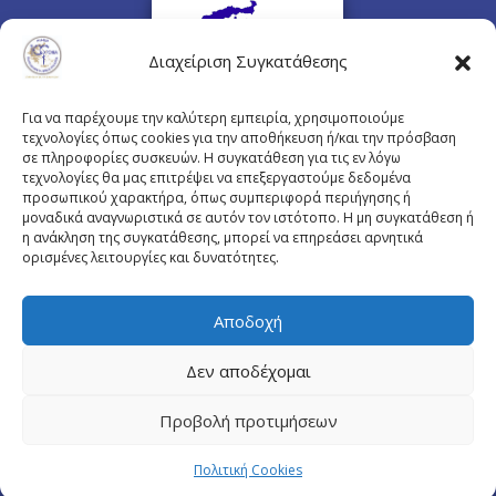
Διαχείριση Συγκατάθεσης
Για να παρέχουμε την καλύτερη εμπειρία, χρησιμοποιούμε
τεχνολογίες όπως cookies για την αποθήκευση ή/και την πρόσβαση
σε πληροφορίες συσκευών. Η συγκατάθεση για τις εν λόγω
τεχνολογίες θα μας επιτρέψει να επεξεργαστούμε δεδομένα
προσωπικού χαρακτήρα, όπως συμπεριφορά περιήγησης ή
Πλουτάρχου 3, 10675 Αθήνα
μοναδικά αναγνωριστικά σε αυτόν τον ιστότοπο. Η μη συγκατάθεση ή
Email επικοινωνίας:
pisinfo@pis.gr
η ανάκληση της συγκατάθεσης, μπορεί να επηρεάσει αρνητικά
ορισμένες λειτουργίες και δυνατότητες.
Πολιτική Προστασίας Προσωπικών Δεδομένων
Αποδοχή
Δεν αποδέχομαι
© Copyright pis.gr 2019 - Designed & Hosted by
Προβολή προτιμήσεων
site4doctor.com
&
my-medical.gr
Πολιτική Cookies