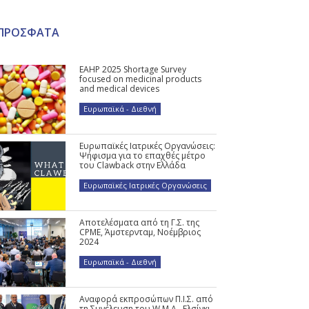
ΠΡΟΣΦΑΤΑ
EAHP 2025 Shortage Survey
focused on medicinal products
and medical devices
Ευρωπαϊκά - Διεθνή
Ευρωπαϊκές Ιατρικές Οργανώσεις:
Ψήφισμα για το επαχθές μέτρο
του Clawback στην Ελλάδα
Ευρωπαϊκές Ιατρικές Οργανώσεις
Αποτελέσματα από τη Γ.Σ. της
CPME, Άμστερνταμ, Νοέμβριος
2024
Ευρωπαϊκά - Διεθνή
Αναφορά εκπροσώπων Π.Ι.Σ. από
τη Συνέλευση του W.M.A., Ελσίνκι,