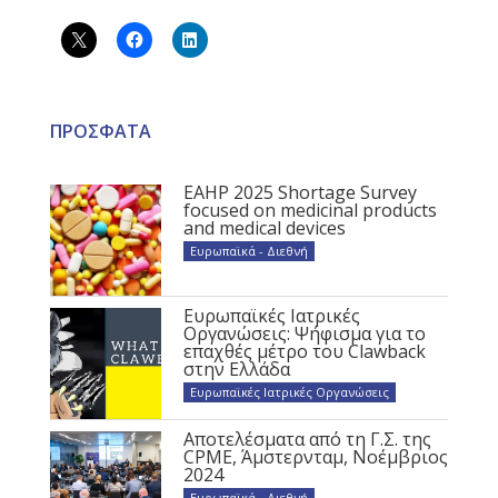
ΠΡΟΣΦΑΤΑ
EAHP 2025 Shortage Survey
focused on medicinal products
and medical devices
Ευρωπαϊκά - Διεθνή
Ευρωπαϊκές Ιατρικές
Οργανώσεις: Ψήφισμα για το
επαχθές μέτρο του Clawback
στην Ελλάδα
Ευρωπαϊκές Ιατρικές Οργανώσεις
Αποτελέσματα από τη Γ.Σ. της
CPME, Άμστερνταμ, Νοέμβριος
2024
Ευρωπαϊκά - Διεθνή