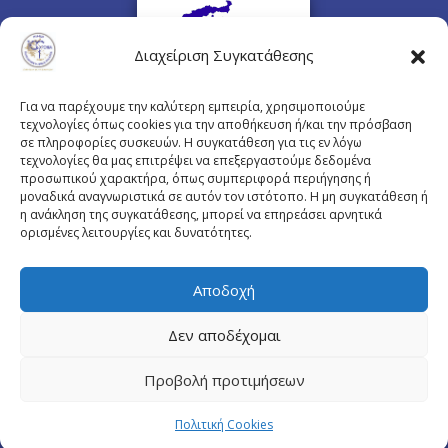
Διαχείριση Συγκατάθεσης
Για να παρέχουμε την καλύτερη εμπειρία, χρησιμοποιούμε
τεχνολογίες όπως cookies για την αποθήκευση ή/και την πρόσβαση
σε πληροφορίες συσκευών. Η συγκατάθεση για τις εν λόγω
τεχνολογίες θα μας επιτρέψει να επεξεργαστούμε δεδομένα
προσωπικού χαρακτήρα, όπως συμπεριφορά περιήγησης ή
Πλουτάρχου 3, 10675 Αθήνα
μοναδικά αναγνωριστικά σε αυτόν τον ιστότοπο. Η μη συγκατάθεση ή
Email επικοινωνίας:
pisinfo@pis.gr
η ανάκληση της συγκατάθεσης, μπορεί να επηρεάσει αρνητικά
ορισμένες λειτουργίες και δυνατότητες.
Πολιτική Προστασίας Προσωπικών Δεδομένων
Αποδοχή
Δεν αποδέχομαι
© Copyright pis.gr 2019 - Designed & Hosted by
Προβολή προτιμήσεων
site4doctor.com
&
my-medical.gr
Πολιτική Cookies