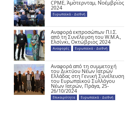
CPME, Άμστερνταμ, Νοέμβριος
2024
Ευρωπαϊκά - Διεθνή
Αναφορά εκπροσώπων Π.Ι.Σ.
από τη Συνέλευση του W.M.A.,
Ελσίνκι, Οκτώβριος 2024
Αναφορές
,
Ευρωπαϊκά - Διεθνή
Αναφορά από τη συμμετοχή
του Δικτύου Νέων Ιατρών
Ελλάδας στη Γενική Συνέλευση
του Ευρωπαϊκού Συλλόγου
Νέων Ιατρών, Πράγα, 25-
26/10/2024
Επικαιρότητα
,
Ευρωπαϊκά - Διεθνή