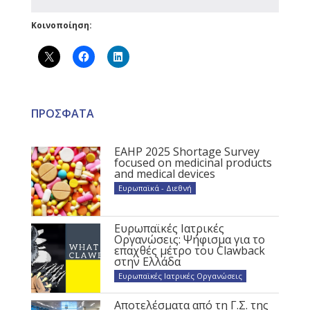
Κοινοποίηση:
ΠΡΟΣΦΑΤΑ
EAHP 2025 Shortage Survey
focused on medicinal products
and medical devices
Ευρωπαϊκά - Διεθνή
Ευρωπαϊκές Ιατρικές
Οργανώσεις: Ψήφισμα για το
επαχθές μέτρο του Clawback
στην Ελλάδα
Ευρωπαϊκές Ιατρικές Οργανώσεις
Αποτελέσματα από τη Γ.Σ. της