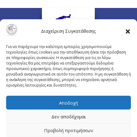
Διαχείριση Συγκατάθεσης
Για να παρέχουμε την καλύτερη εμπειρία, χρησιμοποιούμε
τεχνολογίες όπως cookies για την αποθήκευση ή/και την πρόσβαση
σε πληροφορίες συσκευών. Η συγκατάθεση για τις εν λόγω
τεχνολογίες θα μας επιτρέψει να επεξεργαστούμε δεδομένα
προσωπικού χαρακτήρα, όπως συμπεριφορά περιήγησης ή
Πλουτάρχου 3, 10675 Αθήνα
μοναδικά αναγνωριστικά σε αυτόν τον ιστότοπο. Η μη συγκατάθεση ή
Email επικοινωνίας:
pisinfo@pis.gr
η ανάκληση της συγκατάθεσης, μπορεί να επηρεάσει αρνητικά
ορισμένες λειτουργίες και δυνατότητες.
Πολιτική Προστασίας Προσωπικών Δεδομένων
Αποδοχή
Δεν αποδέχομαι
© Copyright pis.gr 2019 - Designed & Hosted by
Προβολή προτιμήσεων
site4doctor.com
&
my-medical.gr