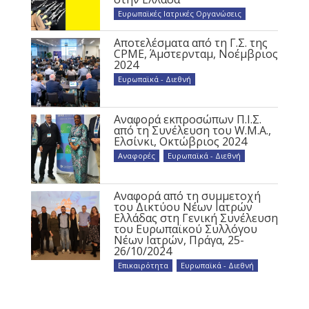
Ευρωπαϊκές Ιατρικές Οργανώσεις
Αποτελέσματα από τη Γ.Σ. της
CPME, Άμστερνταμ, Νοέμβριος
2024
Ευρωπαϊκά - Διεθνή
Αναφορά εκπροσώπων Π.Ι.Σ.
από τη Συνέλευση του W.M.A.,
Ελσίνκι, Οκτώβριος 2024
Αναφορές
,
Ευρωπαϊκά - Διεθνή
Αναφορά από τη συμμετοχή
του Δικτύου Νέων Ιατρών
Ελλάδας στη Γενική Συνέλευση
του Ευρωπαϊκού Συλλόγου
Νέων Ιατρών, Πράγα, 25-
26/10/2024
Επικαιρότητα
,
Ευρωπαϊκά - Διεθνή