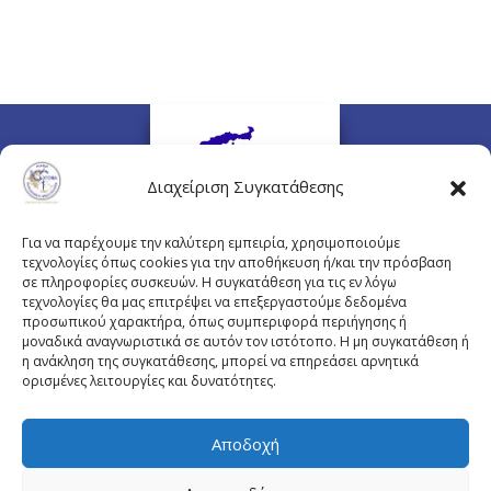
Διαχείριση Συγκατάθεσης
Για να παρέχουμε την καλύτερη εμπειρία, χρησιμοποιούμε
τεχνολογίες όπως cookies για την αποθήκευση ή/και την πρόσβαση
σε πληροφορίες συσκευών. Η συγκατάθεση για τις εν λόγω
τεχνολογίες θα μας επιτρέψει να επεξεργαστούμε δεδομένα
προσωπικού χαρακτήρα, όπως συμπεριφορά περιήγησης ή
Πλουτάρχου 3, 10675 Αθήνα
μοναδικά αναγνωριστικά σε αυτόν τον ιστότοπο. Η μη συγκατάθεση ή
Email επικοινωνίας:
pisinfo@pis.gr
η ανάκληση της συγκατάθεσης, μπορεί να επηρεάσει αρνητικά
ορισμένες λειτουργίες και δυνατότητες.
Πολιτική Προστασίας Προσωπικών Δεδομένων
Αποδοχή