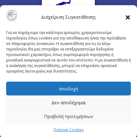
Διαχείριση Συγκατάθεσης
Για να παρέχουμε την καλύτερη εμπειρία, χρησιμοποιούμε
τεχνολογίες όπως cookies για την αποθήκευση ή/και την πρόσβαση
σε πληροφορίες συσκευών. Η συγκατάθεση για τις εν λόγω
τεχνολογίες θα μας επιτρέψει να επεξεργαστούμε δεδομένα
προσωπικού χαρακτήρα, όπως συμπεριφορά περιήγησης ή
Πλουτάρχου 3, 10675 Αθήνα
μοναδικά αναγνωριστικά σε αυτόν τον ιστότοπο. Η μη συγκατάθεση ή
Email επικοινωνίας:
pisinfo@pis.gr
η ανάκληση της συγκατάθεσης, μπορεί να επηρεάσει αρνητικά
ορισμένες λειτουργίες και δυνατότητες.
Πολιτική Προστασίας Προσωπικών Δεδομένων
Αποδοχή
Δεν αποδέχομαι
© Copyright pis.gr 2019 - Designed & Hosted by
Προβολή προτιμήσεων
site4doctor.com
&
my-medical.gr
Πολιτική Cookies