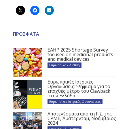
ΠΡΟΣΦΑΤΑ
EAHP 2025 Shortage Survey
focused on medicinal products
and medical devices
Ευρωπαϊκά - Διεθνή
Ευρωπαϊκές Ιατρικές
Οργανώσεις: Ψήφισμα για το
επαχθές μέτρο του Clawback
στην Ελλάδα
Ευρωπαϊκές Ιατρικές Οργανώσεις
Αποτελέσματα από τη Γ.Σ. της
CPME, Άμστερνταμ, Νοέμβριος
2024
Ευρωπαϊκά - Διεθνή