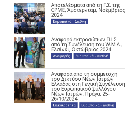
Αποτελέσματα από τη Γ.Σ. της
CPME, Άμστερνταμ, Νοέμβριος
2024
Ευρωπαϊκά - Διεθνή
Αναφορά εκπροσώπων Π.Ι.Σ.
από τη Συνέλευση του W.M.A.,
Ελσίνκι, Οκτώβριος 2024
Αναφορές
,
Ευρωπαϊκά - Διεθνή
Αναφορά από τη συμμετοχή
του Δικτύου Νέων Ιατρών
Ελλάδας στη Γενική Συνέλευση
του Ευρωπαϊκού Συλλόγου
Νέων Ιατρών, Πράγα, 25-
26/10/2024
Επικαιρότητα
,
Ευρωπαϊκά - Διεθνή