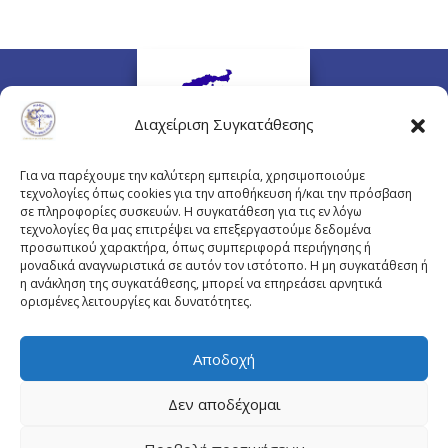
Διαχείριση Συγκατάθεσης
Για να παρέχουμε την καλύτερη εμπειρία, χρησιμοποιούμε
τεχνολογίες όπως cookies για την αποθήκευση ή/και την πρόσβαση
σε πληροφορίες συσκευών. Η συγκατάθεση για τις εν λόγω
τεχνολογίες θα μας επιτρέψει να επεξεργαστούμε δεδομένα
προσωπικού χαρακτήρα, όπως συμπεριφορά περιήγησης ή
Πλουτάρχου 3, 10675 Αθήνα
μοναδικά αναγνωριστικά σε αυτόν τον ιστότοπο. Η μη συγκατάθεση ή
Email επικοινωνίας:
pisinfo@pis.gr
η ανάκληση της συγκατάθεσης, μπορεί να επηρεάσει αρνητικά
ορισμένες λειτουργίες και δυνατότητες.
Πολιτική Προστασίας Προσωπικών Δεδομένων
Αποδοχή
Δεν αποδέχομαι
© Copyright pis.gr 2019 - Designed & Hosted by