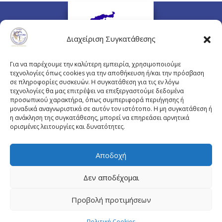
Διαχείριση Συγκατάθεσης
Για να παρέχουμε την καλύτερη εμπειρία, χρησιμοποιούμε
τεχνολογίες όπως cookies για την αποθήκευση ή/και την πρόσβαση
σε πληροφορίες συσκευών. Η συγκατάθεση για τις εν λόγω
τεχνολογίες θα μας επιτρέψει να επεξεργαστούμε δεδομένα
προσωπικού χαρακτήρα, όπως συμπεριφορά περιήγησης ή
Πλουτάρχου 3, 10675 Αθήνα
μοναδικά αναγνωριστικά σε αυτόν τον ιστότοπο. Η μη συγκατάθεση ή
Email επικοινωνίας:
pisinfo@pis.gr
η ανάκληση της συγκατάθεσης, μπορεί να επηρεάσει αρνητικά
ορισμένες λειτουργίες και δυνατότητες.
Πολιτική Προστασίας Προσωπικών Δεδομένων
Αποδοχή
Δεν αποδέχομαι
© Copyright pis.gr 2019 - Designed & Hosted by
Προβολή προτιμήσεων
site4doctor.com
&
my-medical.gr
Πολιτική Cookies