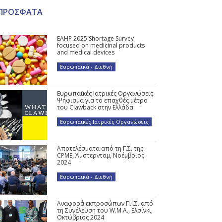
ΠΡΟΣΦΑΤΑ
EAHP 2025 Shortage Survey
focused on medicinal products
and medical devices
Ευρωπαϊκά - Διεθνή
Ευρωπαϊκές Ιατρικές Οργανώσεις:
Ψήφισμα για το επαχθές μέτρο
του Clawback στην Ελλάδα
Ευρωπαϊκές Ιατρικές Οργανώσεις
Αποτελέσματα από τη Γ.Σ. της
CPME, Άμστερνταμ, Νοέμβριος
2024
Ευρωπαϊκά - Διεθνή
Αναφορά εκπροσώπων Π.Ι.Σ. από
τη Συνέλευση του W.M.A., Ελσίνκι,
Οκτώβριος 2024