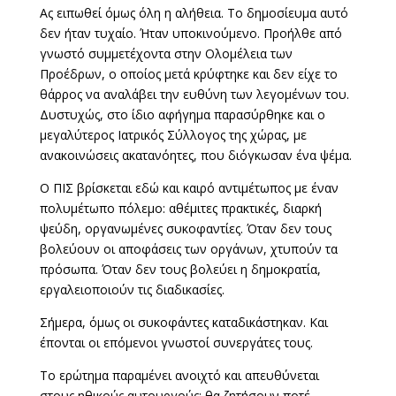
Ας ειπωθεί όμως όλη η αλήθεια. Το δημοσίευμα αυτό
δεν ήταν τυχαίο. Ήταν υποκινούμενο. Προήλθε από
γνωστό συμμετέχοντα στην Ολομέλεια των
Προέδρων, ο οποίος μετά κρύφτηκε και δεν είχε το
θάρρος να αναλάβει την ευθύνη των λεγομένων του.
Δυστυχώς, στο ίδιο αφήγημα παρασύρθηκε και ο
μεγαλύτερος Ιατρικός Σύλλογος της χώρας, με
ανακοινώσεις ακατανόητες, που διόγκωσαν ένα ψέμα.
Ο ΠΙΣ βρίσκεται εδώ και καιρό αντιμέτωπος με έναν
πολυμέτωπο πόλεμο: αθέμιτες πρακτικές, διαρκή
ψεύδη, οργανωμένες συκοφαντίες. Όταν δεν τους
βολεύουν οι αποφάσεις των οργάνων, χτυπούν τα
πρόσωπα. Όταν δεν τους βολεύει η δημοκρατία,
εργαλειοποιούν τις διαδικασίες.
Σήμερα, όμως οι συκοφάντες καταδικάστηκαν. Και
έπονται οι επόμενοι γνωστοί συνεργάτες τους.
Το ερώτημα παραμένει ανοιχτό και απευθύνεται
στους ηθικούς αυτουργούς: θα ζητήσουν ποτέ