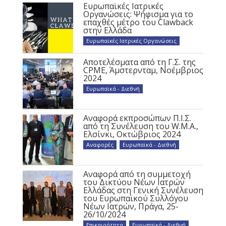
Ευρωπαϊκές Ιατρικές
Οργανώσεις: Ψήφισμα για το
επαχθές μέτρο του Clawback
στην Ελλάδα
Ευρωπαϊκές Ιατρικές Οργανώσεις
Αποτελέσματα από τη Γ.Σ. της
CPME, Άμστερνταμ, Νοέμβριος
2024
Ευρωπαϊκά - Διεθνή
Αναφορά εκπροσώπων Π.Ι.Σ.
από τη Συνέλευση του W.M.A.,
Ελσίνκι, Οκτώβριος 2024
Αναφορές
,
Ευρωπαϊκά - Διεθνή
Αναφορά από τη συμμετοχή
του Δικτύου Νέων Ιατρών
Ελλάδας στη Γενική Συνέλευση
του Ευρωπαϊκού Συλλόγου
Νέων Ιατρών, Πράγα, 25-
26/10/2024
Επικαιρότητα
,
Ευρωπαϊκά - Διεθνή