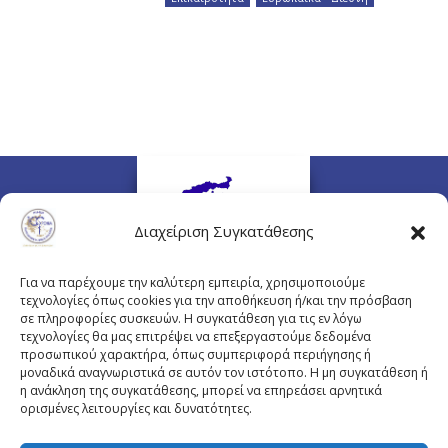
Διαχείριση Συγκατάθεσης
Για να παρέχουμε την καλύτερη εμπειρία, χρησιμοποιούμε
τεχνολογίες όπως cookies για την αποθήκευση ή/και την πρόσβαση
σε πληροφορίες συσκευών. Η συγκατάθεση για τις εν λόγω
τεχνολογίες θα μας επιτρέψει να επεξεργαστούμε δεδομένα
προσωπικού χαρακτήρα, όπως συμπεριφορά περιήγησης ή
Πλουτάρχου 3, 10675 Αθήνα
μοναδικά αναγνωριστικά σε αυτόν τον ιστότοπο. Η μη συγκατάθεση ή
Email επικοινωνίας:
pisinfo@pis.gr
η ανάκληση της συγκατάθεσης, μπορεί να επηρεάσει αρνητικά
ορισμένες λειτουργίες και δυνατότητες.
Πολιτική Προστασίας Προσωπικών Δεδομένων