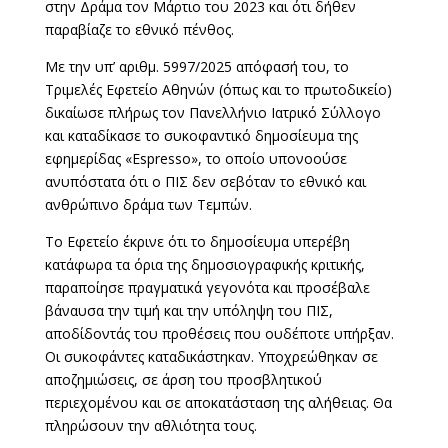
στην Δράμα τον Μάρτιο του 2023 και ότι δήθεν
παραβίαζε το εθνικό πένθος.
Με την υπ’ αριθμ. 5997/2025 απόφασή του, το
Τριμελές Εφετείο Αθηνών (όπως και το πρωτοδικείο)
δικαίωσε πλήρως τον Πανελλήνιο Ιατρικό Σύλλογο
και καταδίκασε το συκοφαντικό δημοσίευμα της
εφημερίδας «Espresso», το οποίο υπονοούσε
ανυπόστατα ότι ο ΠΙΣ δεν σεβόταν το εθνικό και
ανθρώπινο δράμα των Τεμπών.
Το Εφετείο έκρινε ότι το δημοσίευμα υπερέβη
κατάφωρα τα όρια της δημοσιογραφικής κριτικής,
παραποίησε πραγματικά γεγονότα και προσέβαλε
βάναυσα την τιμή και την υπόληψη του ΠΙΣ,
αποδίδοντάς του προθέσεις που ουδέποτε υπήρξαν.
Οι συκοφάντες καταδικάστηκαν. Υποχρεώθηκαν σε
αποζημιώσεις, σε άρση του προσβλητικού
περιεχομένου και σε αποκατάσταση της αλήθειας. Θα
πληρώσουν την αθλιότητα τους.