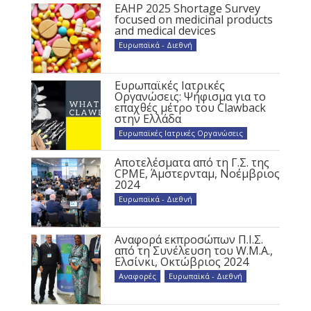
EAHP 2025 Shortage Survey
focused on medicinal products
and medical devices
Ευρωπαϊκά - Διεθνή
Ευρωπαϊκές Ιατρικές
Οργανώσεις: Ψήφισμα για το
επαχθές μέτρο του Clawback
στην Ελλάδα
Ευρωπαϊκές Ιατρικές Οργανώσεις
Αποτελέσματα από τη Γ.Σ. της
CPME, Άμστερνταμ, Νοέμβριος
2024
Ευρωπαϊκά - Διεθνή
Αναφορά εκπροσώπων Π.Ι.Σ.
από τη Συνέλευση του W.M.A.,
Ελσίνκι, Οκτώβριος 2024
Αναφορές
,
Ευρωπαϊκά - Διεθνή