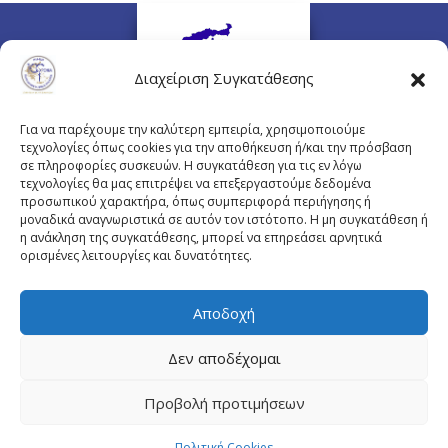
Διαχείριση Συγκατάθεσης
Για να παρέχουμε την καλύτερη εμπειρία, χρησιμοποιούμε
τεχνολογίες όπως cookies για την αποθήκευση ή/και την πρόσβαση
σε πληροφορίες συσκευών. Η συγκατάθεση για τις εν λόγω
τεχνολογίες θα μας επιτρέψει να επεξεργαστούμε δεδομένα
προσωπικού χαρακτήρα, όπως συμπεριφορά περιήγησης ή
Πλουτάρχου 3, 10675 Αθήνα
μοναδικά αναγνωριστικά σε αυτόν τον ιστότοπο. Η μη συγκατάθεση ή
Email επικοινωνίας:
pisinfo@pis.gr
η ανάκληση της συγκατάθεσης, μπορεί να επηρεάσει αρνητικά
ορισμένες λειτουργίες και δυνατότητες.
Πολιτική Προστασίας Προσωπικών Δεδομένων
Αποδοχή
Δεν αποδέχομαι
© Copyright pis.gr 2019 - Designed & Hosted by
Προβολή προτιμήσεων
site4doctor.com
&
my-medical.gr
Πολιτική Cookies